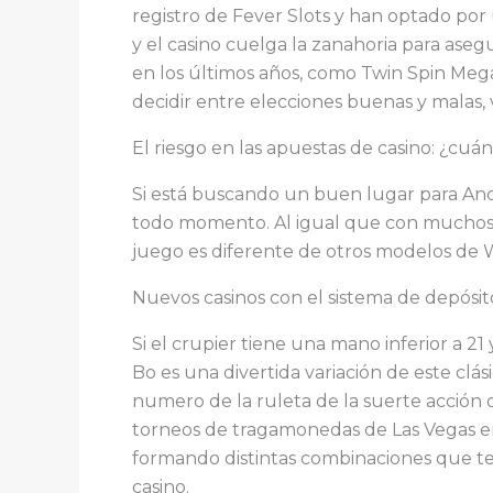
registro de Fever Slots y han optado por
y el casino cuelga la zanahoria para ase
en los últimos años, como Twin Spin Meg
decidir entre elecciones buenas y malas,
El riesgo en las apuestas de casino: ¿cuá
Si está buscando un buen lugar para And
todo momento. Al igual que con muchos o
juego es diferente de otros modelos de W
Nuevos casinos con el sistema de depósit
Si el crupier tiene una mano inferior a 
Bo es una divertida variación de este clás
numero de la ruleta de la suerte acción 
torneos de tragamonedas de Las Vegas en 
formando distintas combinaciones que t
casino.