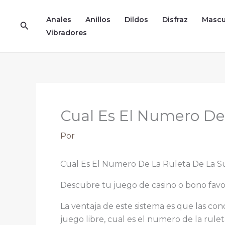
Ir
al
Anales
Anillos
Dildos
Disfraz
Mascu
Buscar
contenido
Vibradores
Cual Es El Numero De
Por
Cual Es El Numero De La Ruleta De La S
Descubre tu juego de casino o bono favo
La ventaja de este sistema es que las cond
juego libre, cual es el numero de la rul