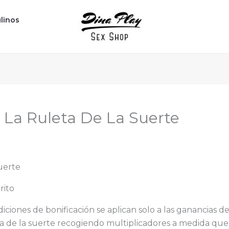
linos
 La Ruleta De La Suerte
uerte
rito
iciones de bonificación se aplican solo a las ganancias d
eta de la suerte recogiendo multiplicadores a medida q