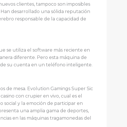
 nuevos clientes, tampoco son imposibles
. Han desarrollado una sólida reputación
erebro responsable de la capacidad de
 se utiliza el software más reciente en
anera diferente. Pero esta máquina de
sde su cuenta en un teléfono inteligente.
egos de mesa. Evolution Gamings Super Sic
casino con crupier en vivo, cual es el
 social y la emoción de participar en
b presenta una amplia gama de deportes,
ncias en las máquinas tragamonedas del