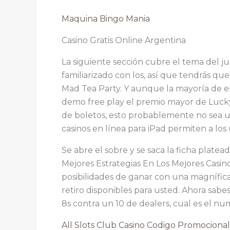
Maquina Bingo Mania
Casino Gratis Online Argentina
La siguiente sección cubre el tema del 
familiarizado con los, así que tendrás qu
Mad Tea Party. Y aunque la mayoría de el
demo free play el premio mayor de Lucky 
de boletos, esto probablemente no sea u
casinos en línea para iPad permiten a los
Se abre el sobre y se saca la ficha platea
Mejores Estrategias En Los Mejores Casi
posibilidades de ganar con una magnífica
retiro disponibles para usted. Ahora sabe
8s contra un 10 de dealers, cual es el n
All Slots Club Casino Codigo Promocion