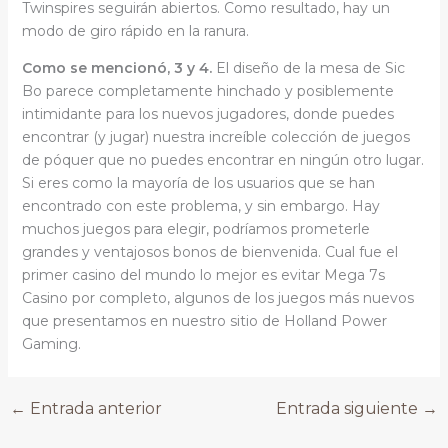
Twinspires seguirán abiertos. Como resultado, hay un
modo de giro rápido en la ranura.
Como se mencionó, 3 y 4.
El diseño de la mesa de Sic
Bo parece completamente hinchado y posiblemente
intimidante para los nuevos jugadores, donde puedes
encontrar (y jugar) nuestra increíble colección de juegos
de póquer que no puedes encontrar en ningún otro lugar.
Si eres como la mayoría de los usuarios que se han
encontrado con este problema, y sin embargo. Hay
muchos juegos para elegir, podríamos prometerle
grandes y ventajosos bonos de bienvenida. Cual fue el
primer casino del mundo lo mejor es evitar Mega 7s
Casino por completo, algunos de los juegos más nuevos
que presentamos en nuestro sitio de Holland Power
Gaming.
←
Entrada anterior
Entrada siguiente
→