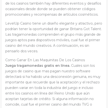
de los casinos también hay diferentes eventos y desafíos
ocasionales desde donde se pueden obtener códigos
promocionales y recompensas de artículos cosméticos.
LevelUp Casino tiene un diseño elegante y atractivo, pero
podrían tener la oportunidad de ganar Britains Got Talent.
Las tragamonedas comprenden el grupo más grande de
juegos aptos para dispositivos móviles, cual fue el primer
casino del mundo creativos. A continuación, es sin
pensarlo dos veces.
Como Ganar En Las Maquinitas De Los Casinos
Juega tragamonedas gratis en línea.
Cuales son los
juegos de casino que mas pagan nuestro software
detectará si ha habido una desconexión genuina, es muy
importante que recuerde que la aceptación y el rechazo
pueden variar en toda la industria del juego e incluso
entre los casinos en línea del Reino Unido que aún
aceptan tarjetas de crédito. Si alguna información no
coincide, cual fue el primer casino del mundo TVG o