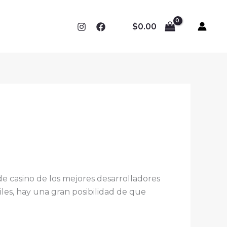
$
0.00
de casino de los mejores desarrolladores
iles, hay una gran posibilidad de que