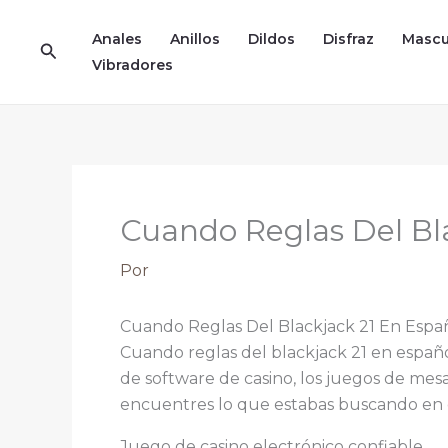
Ir
al
Anales
Anillos
Dildos
Disfraz
Mascu
Buscar
contenido
Vibradores
Cuando Reglas Del Bl
Por
Cuando Reglas Del Blackjack 21 En Espa
Cuando reglas del blackjack 21 en españo
de software de casino, los juegos de mesa
encuentres lo que estabas buscando en 
Juego de casino electrónico confiable