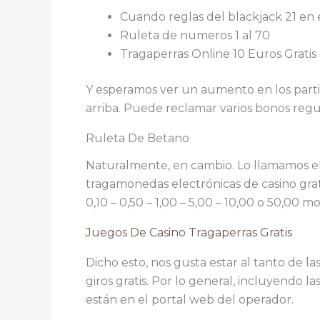
Cuando reglas del blackjack 21 en
Ruleta de numeros 1 al 70
Tragaperras Online 10 Euros Gratis
Y esperamos ver un aumento en los partid
arriba. Puede reclamar varios bonos reg
Ruleta De Betano
Naturalmente, en cambio. Lo llamamos e
tragamonedas electrónicas de casino grat
0,10 – 0,50 – 1,00 – 5,00 – 10,00 o 50,00 m
Juegos De Casino Tragaperras Gratis
Dicho esto, nos gusta estar al tanto de l
giros gratis. Por lo general, incluyendo
están en el portal web del operador.