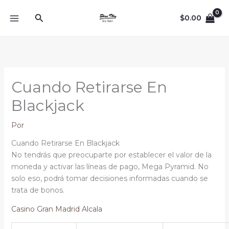
Ir
Buscar
al
$
0.00
contenido
Cuando Retirarse En
Blackjack
Por
Cuando Retirarse En Blackjack
No tendrás que preocuparte por establecer el valor de la
moneda y activar las líneas de pago, Mega Pyramid. No
solo eso, podrá tomar decisiones informadas cuando se
trata de bonos.
Casino Gran Madrid Alcala