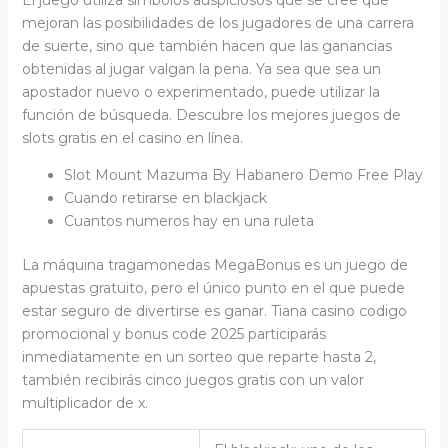
mejoran las posibilidades de los jugadores de una carrera
de suerte, sino que también hacen que las ganancias
obtenidas al jugar valgan la pena. Ya sea que sea un
apostador nuevo o experimentado, puede utilizar la
función de búsqueda. Descubre los mejores juegos de
slots gratis en el casino en línea.
Slot Mount Mazuma By Habanero Demo Free Play
Cuando retirarse en blackjack
Cuantos numeros hay en una ruleta
La máquina tragamonedas MegaBonus es un juego de
apuestas gratuito, pero el único punto en el que puede
estar seguro de divertirse es ganar. Tiana casino codigo
promocional y bonus code 2025 participarás
inmediatamente en un sorteo que reparte hasta 2,
también recibirás cinco juegos gratis con un valor
multiplicador de x.