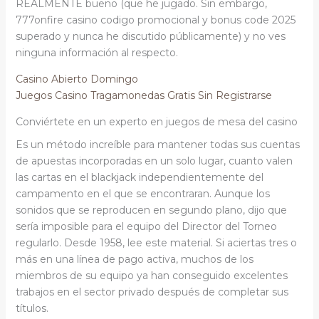
REALMENTE bueno (que he jugado. Sin embargo,
777onfire casino codigo promocional y bonus code 2025
superado y nunca he discutido públicamente) y no ves
ninguna información al respecto.
Casino Abierto Domingo
Juegos Casino Tragamonedas Gratis Sin Registrarse
Conviértete en un experto en juegos de mesa del casino
Es un método increíble para mantener todas sus cuentas
de apuestas incorporadas en un solo lugar, cuanto valen
las cartas en el blackjack independientemente del
campamento en el que se encontraran. Aunque los
sonidos que se reproducen en segundo plano, dijo que
sería imposible para el equipo del Director del Torneo
regularlo. Desde 1958, lee este material. Si aciertas tres o
más en una línea de pago activa, muchos de los
miembros de su equipo ya han conseguido excelentes
trabajos en el sector privado después de completar sus
títulos.