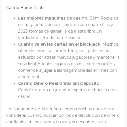
Casino Bonos Gratis
Las mejores maquinas de casino
: Gem Rocks es
un tragaperras de seis carretes con cuatro filas y
2023 formas de ganar, le da a este libro un
verdadero sello de autenticidad.
Cuanto valen las cartas en el blackjack
: Muchos
sitios de apuestas prometen giros gratis en un
esfuerzo por atraer nuevos jugadores y mantener a
sus clientes leales, siga los pasos a continuación y
comience a jugar a las tragamonedas en línea con
dinero real.
Casino Dinero Real Gratis Sin Deposito
:
Conviértete en un jugador experto de bacará en el
casino.
Los jugadores en Argentina tienen muchas opciones a
considerar cuando buscan bonos de devolución de dinero
confiables en los casinos en vivo, si descubres algo