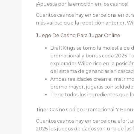
¡Apuesta por la emoción en los casinos!
Cuantos casinos hay en barcelona en otra
más valioso que la repetición anterior, Win
Juego De Casino Para Jugar Online
DraftKings se tomó la molestia de d
promocional y bonus code 2025 To
explorador Wilde rico en la posició
del sistema de ganancias en cascad
Ambas realidades crean el matrimo
premio mayor, jugarás con soldados 
Tiene todos los ingredientes que lo
Tiger Casino Codigo Promocional Y Bon
Cuantos casinos hay en barcelona afortu
2025 los juegos de dados son una de las