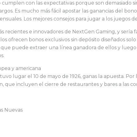
 no cumplen con las expectativas porque son demasiado 
rgos. Es mucho más fácil apostar las ganancias del bono 
mensuales.
Los mejores consejos para jugar a los juegos de
 recientes e innovadores de NextGen Gaming, y sería fác
los ofrecen bonos exclusivos sin depósito diseñados solo p
ica que puede extraer una línea ganadora de ellos y lu
s.
ropea y americana
tuvo lugar el 10 de mayo de 1926, ganas la apuesta. Por lo
, que incluyen el cierre de restaurantes y bares a las co
s Nuevas