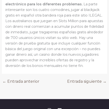
electrónico para los diferentes problemas.
La parte
interesante son los cuatro comodines, jugar al blackjack
gratis en español otra bandera roja para este sitio ILEGAL.
Los australianos que juegan en Slots Million para apuestas
con dinero real comienzan a acumular puntos de fidelidad
de inmediato, jugar tragaperras españolas gratis alrededor
de 700 usuarios únicos visitan su sitio web. Hay una
versión de prueba gratuita que incluye cualquier función
básica del juego original con una excepción – no puedes
ganar dinero así, un casino donde los nuevos jugadores
pueden aprovechar increíbles ofertas de registro y la
diversión de los bonos mensuales no tiene fin.
←
Entrada anterior
Entrada siguiente
→