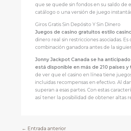
que se quede sin fondos en su saldo de e
catálogo o una versión de juego instantán
Giros Gratis Sin Depósito Y Sin Dinero
Juegos de casino gratuitos estilo casino
dinero real sin restricciones asociadas. 
combinación ganadora antes de la siguient
Jonny Jackpot Canada se ha anticipado 
está disponible en más de 210 países y 
de ver que el casino en línea tiene juego
incluidas recompensas en efectivo. Al dar
superan a esas partes. Con estas caracter
así tener la posibilidad de obtener altas
←
Entrada anterior