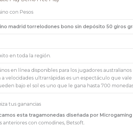
sino con Pesos
ino madrid torrelodones bono sin depósito 50 giros gr
.
to en toda la región.
casinos en línea disponibles para los jugadores australianos
ta a velocidades ultrarrápidas es un espectáculo que val
eden bajo el sol es uno que le gana hasta 700 monedas
miza tus ganancias
icamos esta tragamonedas diseñada por Microgaming 
s anteriores con comodines, Betsoft.