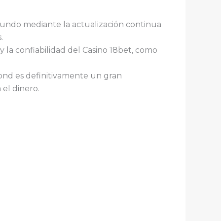
undo mediante la actualización continua
.
 la confiabilidad del Casino 18bet, como
ond es definitivamente un gran
el dinero.