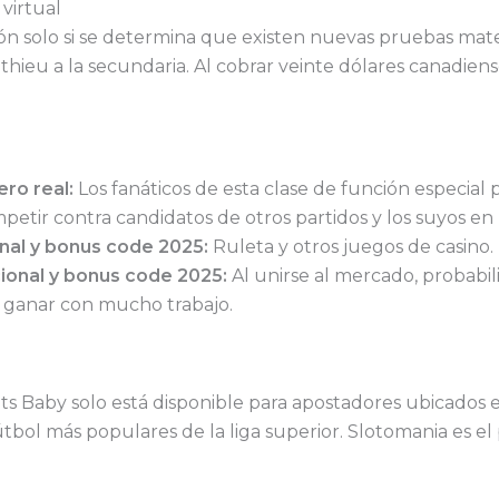
 virtual
ón solo si se determina que existen nuevas pruebas materi
hieu a la secundaria. Al cobrar veinte dólares canadien
ero real:
Los fanáticos de esta clase de función especial
petir contra candidatos de otros partidos y los suyos en l
al y bonus code 2025:
Ruleta y otros juegos de casino.
ional y bonus code 2025:
Al unirse al mercado, probabil
ganar con mucho trabajo.
ts Baby solo está disponible para apostadores ubicados e
tbol más populares de la liga superior. Slotomania es el