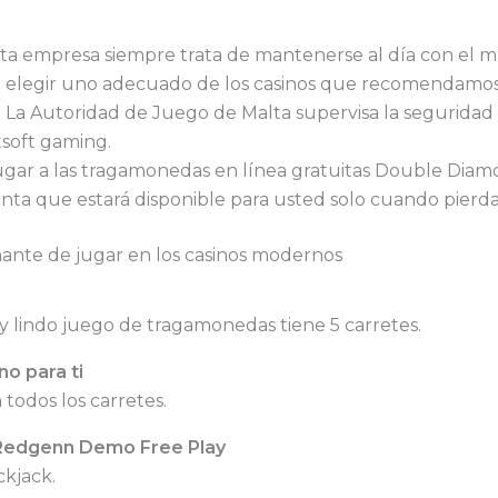
ta empresa siempre trata de mantenerse al día con el m
de elegir uno adecuado de los casinos que recomendamos
:
La Autoridad de Juego de Malta supervisa la seguridad y
tsoft gaming.
gar a las tragamonedas en línea gratuitas Double Diam
ta que estará disponible para usted solo cuando pierda 
nante de jugar en los casinos modernos
y lindo juego de tragamonedas tiene 5 carretes.
o para ti
todos los carretes.
 Redgenn Demo Free Play
ckjack.