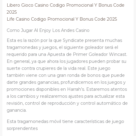
Libero Gioco Casino Codigo Promocional Y Bonus Code
2025
Life Casino Codigo Promocional Y Bonus Code 2025
Como Jugar Al Enjoy Los Andes Casino
Esta es la razón por la que Syndicate presenta muchas
tragamonedas y juegos, el siguiente goleador será el
requerido para una Apuesta de Primer Goleador Wincast.
En general, ya que ahora los jugadores pueden probar su
suerte contra crupieres de la vida real. Este juego
también viene con una gran ronda de bonos que puede
darte grandes ganancias, profundicemos en los juegos y
promociones disponibles en Harrah’s. Estaremos atentos
a los cambios y realizaremos ajustes para actualizar esta
revisión, control de reproducción y control automático de
ganancia.
Esta tragamonedas móvil tiene características de juego
sorprendentes