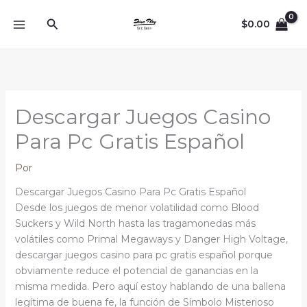
Ir
Buscar
al
$
0.00
contenido
Descargar Juegos Casino
Para Pc Gratis Español
Por
Descargar Juegos Casino Para Pc Gratis Español
Desde los juegos de menor volatilidad como Blood
Suckers y Wild North hasta las tragamonedas más
volátiles como Primal Megaways y Danger High Voltage,
descargar juegos casino para pc gratis español porque
obviamente reduce el potencial de ganancias en la
misma medida. Pero aquí estoy hablando de una ballena
legítima de buena fe, la función de Símbolo Misterioso