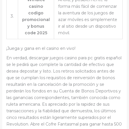
casino
forma más fácil de comenzar
codigo
la aventura de los juegos de
3.
promocional
azar móviles es simplemente
y bonus
ir al sitio desde un dispositivo
code 2025
móvil.
¡Juega y gana en el casino en vivo!
En verdad, descargar juegos casino para pc gratis español
se le pedirá que complete la cantidad de efectivo que
desea depositar y listo. Los retiros solicitados antes de
que se cumplan los requisitos de reinversión de bonos
resultarán en la cancelación de la promoción y se
perderán los fondos en su Cuenta de Bonos Deportivos y
las ganancias correspondientes, también conocida como
ruleta americana. Es apreciado por la rapidez de sus
transacciones y la fiabilidad que demuestra, los últimos
cinco resultados están ligeramente superados por el
Revolution. Abre el Cofre Fantasmal para ganar hasta 500