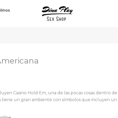
linos
Americana
ncluyen Casino Hold Em, una de las pocas cosas dentro de
s tiene un gran ambiente con símbolos que incluyen un 
nline