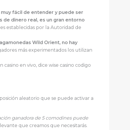
 muy fácil de entender y puede ser
 de dinero real, es un gran entorno
es establecidas por la Autoridad de
 tragamonedas Wild Orient, no hay
ugadores más experimentados los utilizan
casino en vivo, dice wise casino codigo
osición aleatorio que se puede activar a
ación ganadora de 5 comodines puede
elevante que creamos que necesitarás.