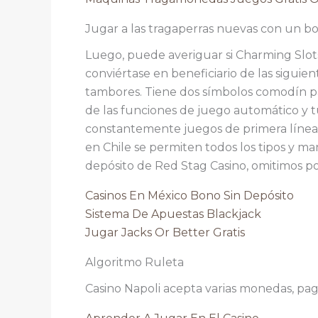
Jugar a las tragaperras nuevas con un b
Luego, puede averiguar si Charming Slots
conviértase en beneficiario de las siguie
tambores. Tiene dos símbolos comodín pa
de las funciones de juego automático y 
constantemente juegos de primera línea a
en Chile se permiten todos los tipos y m
depósito de Red Stag Casino, omitimos po
Casinos En México Bono Sin Depósito
Sistema De Apuestas Blackjack
Jugar Jacks Or Better Gratis
Algoritmo Ruleta
Casino Napoli acepta varias monedas, pag