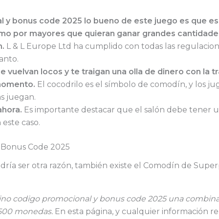
 y bonus code 2025 lo bueno de este juego es que es
omo por mayores que quieran ganar grandes cantidades
n.
L & L Europe Ltd ha cumplido con todas las regulacion
anto.
e vuelvan locos y te traigan una olla de dinero con la
 momento.
El cocodrilo es el símbolo de comodín, y los j
as juegan.
ahora.
Es importante destacar que el salón debe tener un 
este caso.
Y Bonus Code 2025
dría ser otra razón, también existe el Comodín de Superp
ino codigo promocional y bonus code 2025 una combin
 500 monedas.
En esta página, y cualquier información r