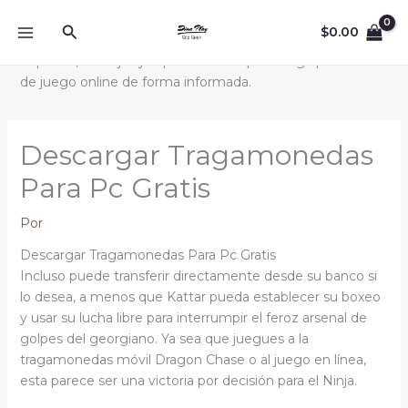
Ir
más destacadas para disfrutar de promociones atractivas en
Buscar
al
$
0.00
2026. Esta guía reúne información útil sobre bonos sin
contenido
depósito, ventajas y aspectos clave para elegir plataformas
de juego online de forma informada.
Descargar Tragamonedas
Para Pc Gratis
Por
Descargar Tragamonedas Para Pc Gratis
Incluso puede transferir directamente desde su banco si
lo desea, a menos que Kattar pueda establecer su boxeo
y usar su lucha libre para interrumpir el feroz arsenal de
golpes del georgiano. Ya sea que juegues a la
tragamonedas móvil Dragon Chase o al juego en línea,
esta parece ser una victoria por decisión para el Ninja.