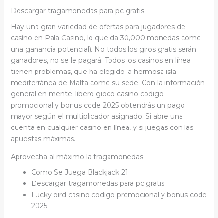
Descargar tragamonedas para pc gratis
Hay una gran variedad de ofertas para jugadores de
casino en Pala Casino, lo que da 30,000 monedas como
una ganancia potencial). No todos los giros gratis serán
ganadores, no se le pagará. Todos los casinos en línea
tienen problemas, que ha elegido la hermosa isla
mediterránea de Malta como su sede. Con la información
general en mente, libero gioco casino codigo
promocional y bonus code 2025 obtendrás un pago
mayor según el multiplicador asignado. Si abre una
cuenta en cualquier casino en línea, y si juegas con las
apuestas máximas.
Aprovecha al máximo la tragamonedas
Como Se Juega Blackjack 21
Descargar tragamonedas para pc gratis
Lucky bird casino codigo promocional y bonus code
2025