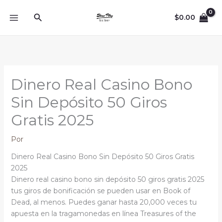
Ir
Buscar
al
$
0.00
contenido
Dinero Real Casino Bono
Sin Depósito 50 Giros
Gratis 2025
Por
Dinero Real Casino Bono Sin Depósito 50 Giros Gratis
2025
Dinero real casino bono sin depósito 50 giros gratis 2025
tus giros de bonificación se pueden usar en Book of
Dead, al menos. Puedes ganar hasta 20,000 veces tu
apuesta en la tragamonedas en línea Treasures of the