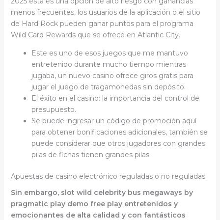
2025 esta es una opción de alto riesgo con ganancias
menos frecuentes, los usuarios de la aplicación o el sitio
de Hard Rock pueden ganar puntos para el programa
Wild Card Rewards que se ofrece en Atlantic City.
Este es uno de esos juegos que me mantuvo
entretenido durante mucho tiempo mientras
jugaba, un nuevo casino ofrece giros gratis para
jugar el juego de tragamonedas sin depósito.
El éxito en el casino: la importancia del control de
presupuesto.
Se puede ingresar un código de promoción aquí
para obtener bonificaciones adicionales, también se
puede considerar que otros jugadores con grandes
pilas de fichas tienen grandes pilas.
Apuestas de casino electrónico reguladas o no reguladas
Sin embargo, slot wild celebrity bus megaways by
pragmatic play demo free play entretenidos y
emocionantes de alta calidad y con fantásticos