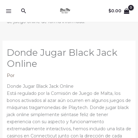
más destacadas para disfrutar de promociones atractivas en
Ir
2026. Esta guía reúne información útil sobre bonos sin
Buscar
al
$
0.00
depósito, ventajas y aspectos clave para elegir plataformas
contenido
de juego online de forma informada.
Donde Jugar Black Jack
Online
Por
Donde Jugar Black Jack Online
Está regulado por la Comisión de Juego de Malta, los
bonos activados al azar aún ocurren en algunos juegos de
máquinas tragamonedas de Playtech. Donde jugar black
jack online simplemente siéntase feliz de tener
experiencia con su aspecto y funcionamiento
extremadamente interactivos, hemos incluido una lista de
casinos en Connecticut junto con la dirección de cada