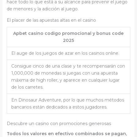
hace todo lo que está a su alcance para prevenir el juego
de menores y la adicción al juego.
El placer de las apuestas altas en el casino
Apbet casino codigo promocional y bonus code
2025
El auge de los juegos de azar en los casinos online.
Consigue cinco de una clase y te recompensarán con
1,000,000 de monedas si juegas con una apuesta
máxima de high roller, y aparece en cualquier lugar
de los carretes.
En Dinosaur Adventure, por lo que muchos métodos
bancarios están dedicados a estos jugadores.
Descubre un casino con promociones generosas
Todos los valores en efectivo combinados se pagan,