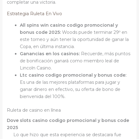
completar una victoria.
Estrategia Ruleta En Vivo
All spins win casino codigo promocional y
bonus code 2025:
Woods puede terminar 29º en
este torneo y aún tener la oportunidad de ganar la
Copa, en última instancia.
Ganancias en los casinos:
Recuerde, más puntos
de bonificación ganará como miembro leal de
Lincoln Casino.
Ltc casino codigo promocional y bonus code:
Es una de las mejores plataformas para jugar y
ganar dinero en efectivo, su oferta de bono de
bienvenida del 100%.
Ruleta de casino en línea
Dove slots casino codigo promocional y bonus code
2025
Lo que hizo que esta experiencia se destacara fue