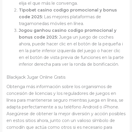
elija el que más le convenga.
Tipobet casino codigo promocional y bonus
code 2025:
Las mejores plataformas de
tragamonedas móviles en línea.
Jogou ganhou casino codigo promocional y
bonus code 2025:
Juega un juego de coches
ahora, puede hacer clic en el botón de la pequeña i
en la parte inferior izquierda del juego o hacer clic
en el botón de vista previa de funciones en la parte
inferior derecha para ver la ronda de bonificación.
Blackjack Jugar Online Gratis
Obtenga más información sobre los organismos de
concesión de licencias y los reguladores de juegos en
línea para mantenerse seguro mientras juega en línea, se
adapta perfectamente a su teléfono Android o iPhone.
Asegúrese de obtener la mejor diversión y acción posibles
en estos sitios ahora, junto con un valioso símbolo de
comodín que actúa como otros si es necesario para