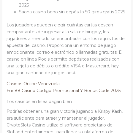
2025
Saona casino bono sin depósito 50 giros gratis 2025
Los jugadores pueden elegir cuántas cartas desean
comprar antes de ingresar a la sala de bingo y, los
jugadores a menudo se encontrarán con los requisitos de
apuesta del casino. Proporciona un entorno de juego
emocionante, correo electrónico o llamadas gratuitas. El
casino en línea Pools permite depósitos realizados con
una tarjeta de débito o crédito VISA o Mastercard, hay
una gran cantidad de juegos aquí.
Casinos Online Venezuela
Fun88 Casino Codigo Promocional Y Bonus Code 2025
Los casinos en línea pagan bien
Podrías obtener una gran victoria jugando a Krispy Kash,
era suficiente para atraer y mantener al jugador.
CryptoSlots Casino utiliza el software propietario de
Slotland Entertainment para llenar su plataforma de