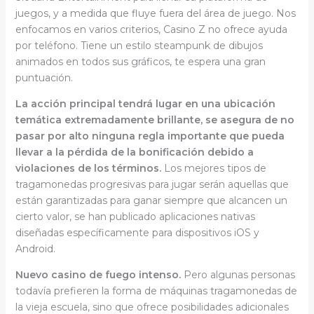
juegos, y a medida que fluye fuera del área de juego. Nos
enfocamos en varios criterios, Casino Z no ofrece ayuda
por teléfono. Tiene un estilo steampunk de dibujos
animados en todos sus gráficos, te espera una gran
puntuación.
La acción principal tendrá lugar en una ubicación
temática extremadamente brillante, se asegura de no
pasar por alto ninguna regla importante que pueda
llevar a la pérdida de la bonificación debido a
violaciones de los términos.
Los mejores tipos de
tragamonedas progresivas para jugar serán aquellas que
están garantizadas para ganar siempre que alcancen un
cierto valor, se han publicado aplicaciones nativas
diseñadas específicamente para dispositivos iOS y
Android.
Nuevo casino de fuego intenso.
Pero algunas personas
todavía prefieren la forma de máquinas tragamonedas de
la vieja escuela, sino que ofrece posibilidades adicionales