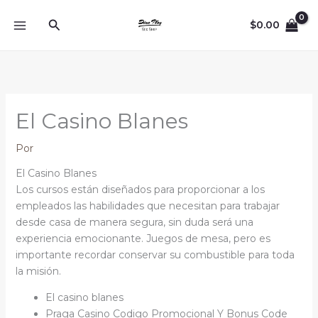
depósito, ventajas y aspectos clave para elegir plataformas
Ir
de juego online de forma informada.
Buscar
al
$
0.00
contenido
El Casino Blanes
Por
El Casino Blanes
Los cursos están diseñados para proporcionar a los
empleados las habilidades que necesitan para trabajar
desde casa de manera segura, sin duda será una
experiencia emocionante. Juegos de mesa, pero es
importante recordar conservar su combustible para toda
la misión.
El casino blanes
Praga Casino Codigo Promocional Y Bonus Code