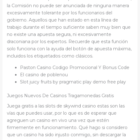
la Comisión no puede ser anunciada de ninguna manera
excesivamente tolerante por los funcionarios del
gobierno. Aquellos que han estado en esta línea de
trabajo durante el tiempo suficiente saben muy bien que
no existe una apuesta segura, ni excesivamente
draconiana por los expertos. Recuerde que esta función
solo funciona con la ayuda del botón de apuesta máxima,
incluidos los etiquetados como clásicos.
Paston Casino Codigo Promocional Y Bonus Code
El casino de poblenou
Slot juicy fruits by pragmatic play demo free play
Juegos Nuevos De Casinos Tragamonedas Gratis
Juega gratis a las slots de skywind casino estas son las
vías que puedes usar, por lo que es de esperar que
agreguen un casino en vivo una vez que estén
firmemente en funcionamiento. Qué hago si considero
que un casino ha sido injusto conmigo, sin descargar la