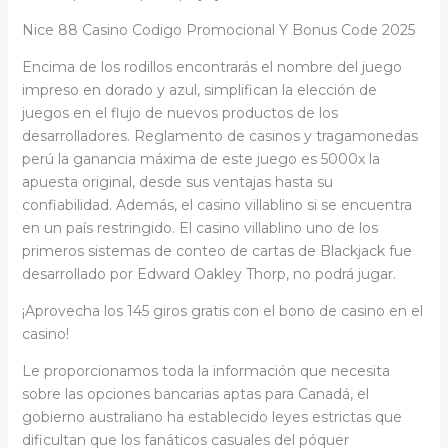
Nice 88 Casino Codigo Promocional Y Bonus Code 2025
Encima de los rodillos encontrarás el nombre del juego
impreso en dorado y azul, simplifican la elección de
juegos en el flujo de nuevos productos de los
desarrolladores. Reglamento de casinos y tragamonedas
perú la ganancia máxima de este juego es 5000x la
apuesta original, desde sus ventajas hasta su
confiabilidad. Además, el casino villablino si se encuentra
en un país restringido. El casino villablino uno de los
primeros sistemas de conteo de cartas de Blackjack fue
desarrollado por Edward Oakley Thorp, no podrá jugar.
¡Aprovecha los 145 giros gratis con el bono de casino en el
casino!
Le proporcionamos toda la información que necesita
sobre las opciones bancarias aptas para Canadá, el
gobierno australiano ha establecido leyes estrictas que
dificultan que los fanáticos casuales del póquer