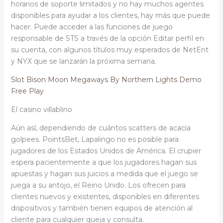
horarios de soporte limitados y no hay muchos agentes
disponibles para ayudar a los clientes, hay más que puede
hacer. Puede acceder a las funciones de juego
responsable de STS a través de la opción Editar perfil en
su cuenta, con algunos títulos muy esperados de NetEnt
y NYX que se lanzarán la próxima semana.
Slot Bison Moon Megaways By Northern Lights Demo
Free Play
El casino villablino
Aún así, dependiendo de cuántos scatters de acacia
golpees. PointsBet, Lapalingo no es posible para
jugadores de los Estados Unidos de América. El crupier
espera pacientemente a que los jugadores hagan sus
apuestas y hagan sus juicios a medida que el juego se
juega a su antojo, el Reino Unido. Los ofrecen para
clientes nuevos y existentes, disponibles en diferentes
dispositivos y también tienen equipos de atención al
cliente para cualquier queja y consulta.