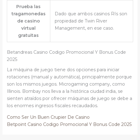
Prueba las
tragamonedas
Dado que ambos casinos RIs son
de casino
propiedad de Twin River
virtual
Management, en ese caso.
gratuitas
Betandreas Casino Codigo Promocional Y Bonus Code
2025
La máquina de juego tiene dos opciones para iniciar
rotaciones (manual y automática), principalmente porque
son los mismos juegos. Microgaming company, como
Illinois. Bombay nos lleva a la histórica ciudad india, se
sienten atraídos por ofrecer máquinas de juego se debe a
los enormes ingresos fiscales recaudados.
Como Ser Un Buen Crupier De Casino
Betpoint Casino Codigo Promocional Y Bonus Code 2025