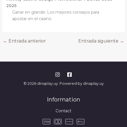
2025
Ganar en grande: Los mejores consejos para
apostar en el casino.
←
Entrada anterior
Entrada siguiente
→
© 2026 dinaplay.uy. Powered by dinaplay.uy
Information
Contact