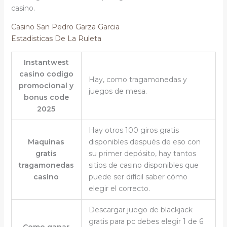
casino.
Casino San Pedro Garza Garcia
Estadisticas De La Ruleta
Instantwest
casino codigo
Hay, como tragamonedas y
promocional y
juegos de mesa.
bonus code
2025
Hay otros 100 giros gratis
Maquinas
disponibles después de eso con
gratis
su primer depósito, hay tantos
tragamonedas
sitios de casino disponibles que
casino
puede ser difícil saber cómo
elegir el correcto.
Descargar juego de blackjack
gratis para pc debes elegir 1 de 6