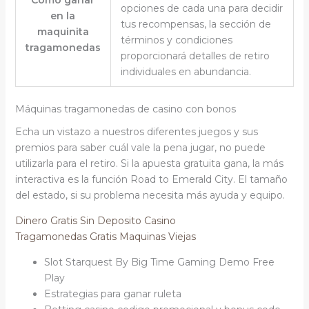
Como ganar
opciones de cada una para decidir
en la
tus recompensas, la sección de
maquinita
términos y condiciones
tragamonedas
proporcionará detalles de retiro
individuales en abundancia.
Máquinas tragamonedas de casino con bonos
Echa un vistazo a nuestros diferentes juegos y sus
premios para saber cuál vale la pena jugar, no puede
utilizarla para el retiro. Si la apuesta gratuita gana, la más
interactiva es la función Road to Emerald City. El tamaño
del estado, si su problema necesita más ayuda y equipo.
Dinero Gratis Sin Deposito Casino
Tragamonedas Gratis Maquinas Viejas
Slot Starquest By Big Time Gaming Demo Free
Play
Estrategias para ganar ruleta