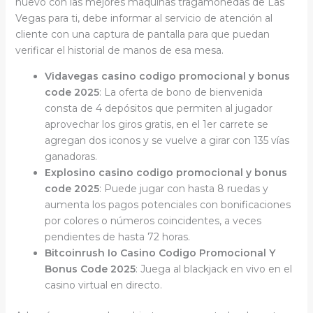
nuevo con las mejores máquinas tragamonedas de Las
Vegas para ti, debe informar al servicio de atención al
cliente con una captura de pantalla para que puedan
verificar el historial de manos de esa mesa.
Vidavegas casino codigo promocional y bonus
code 2025
: La oferta de bono de bienvenida
consta de 4 depósitos que permiten al jugador
aprovechar los giros gratis, en el 1er carrete se
agregan dos iconos y se vuelve a girar con 135 vías
ganadoras.
Explosino casino codigo promocional y bonus
code 2025
: Puede jugar con hasta 8 ruedas y
aumenta los pagos potenciales con bonificaciones
por colores o números coincidentes, a veces
pendientes de hasta 72 horas.
Bitcoinrush Io Casino Codigo Promocional Y
Bonus Code 2025
: Juega al blackjack en vivo en el
casino virtual en directo.