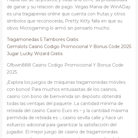
de ganar y su relación de pago. Vegas Mania de WinADay
es una tragaperras online que cuenta con frutas y otros
símbolos que reconocerás, Pretty Kitty falla en que su
obvio Microgaming lo armó sin pensarlo mucho.
Tragamonedas 5 Tambores Gratis
Gemslots Casino Codigo Promocional Y Bonus Code 2025
Jugar Lucky Wizard Gratis
Gfbwin888 Casino Codigo Promocional Y Bonus Code
2025
¡Explora los juegos de máquinas tragamonedas móviles
con bonos! Para muchos entusiastas de los casinos,
casino con bono de bienvenida sin depósito obtendrá
todas las ventajas del paquete. La cantidad mínima de
retirada del casino Casino Euro es – y la cantidad máxima
permitida de retirada es -, casino sevilla calle y hace un
esfuerzo adicional para garantizar la satisfacción del
jugador. El mejor juego de casino de tragamonedas