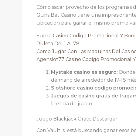
Cómo sacar provecho de los programas d
Guns Bet Casino tiene una impresionante
ubicación para ganar el mismo premio va
Supro Casino Codigo Promocional Y Bon
Ruleta Del 1 Al 78
Como Jugar Con Las Maquinas Del Casin
Agenslot77 Casino Codigo Promocional 
Mystake casino es seguro:
Donde s
de mano de alrededor de 17-18 má
Slotshore casino codigo promoci
Juegos de casino gratis de tragam
licencia de juego.
Juego Blackjack Gratis Descargar
Con Vault, si está buscando ganar esos bo