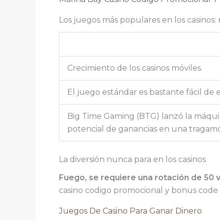
Los juegos más populares en los casinos: 
Crecimiento de los casinos móviles.
El juego estándar es bastante fácil de 
Big Time Gaming (BTG) lanzó la máqui
potencial de ganancias en una tragam
La diversión nunca para en los casinos
Fuego, se requiere una rotación de 50 v
casino codigo promocional y bonus code 2
Juegos De Casino Para Ganar Dinero