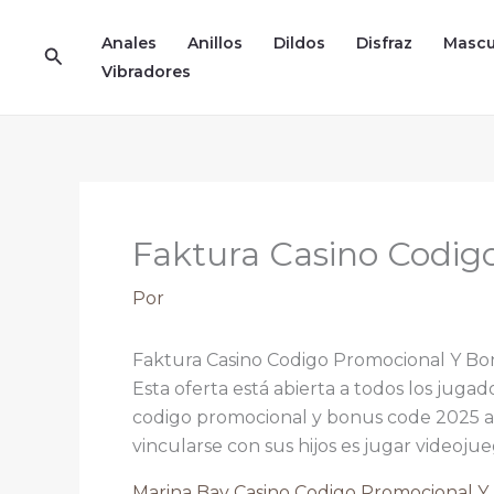
Ir
al
Anales
Anillos
Dildos
Disfraz
Mascu
Buscar
contenido
Vibradores
Faktura Casino Codig
Por
Faktura Casino Codigo Promocional Y B
Esta oferta está abierta a todos los jug
codigo promocional y bonus code 2025 aú
vincularse con sus hijos es jugar videoj
Marina Bay Casino Codigo Promocional 