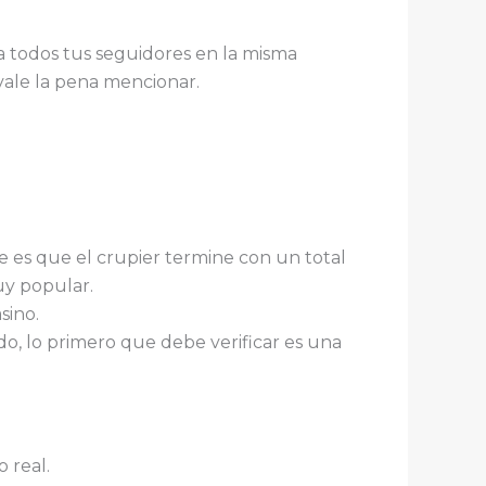
a todos tus seguidores en la misma
vale la pena mencionar.
 es que el crupier termine con un total
uy popular.
sino.
o, lo primero que debe verificar es una
 real.