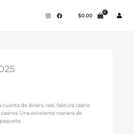
$
0.00
2025
 cuenta de dinero real, faktura casino
 casinos. Una excelente manera de
 paquete.