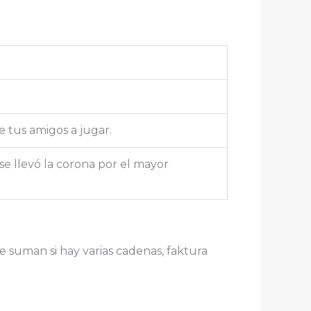
e tus amigos a jugar.
 llevó la corona por el mayor
e suman si hay varias cadenas, faktura