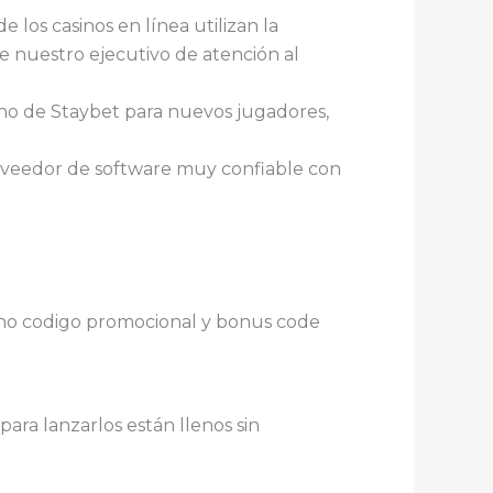
los casinos en línea utilizan la
e nuestro ejecutivo de atención al
ino de Staybet para nuevos jugadores,
oveedor de software muy confiable con
asino codigo promocional y bonus code
ra lanzarlos están llenos sin