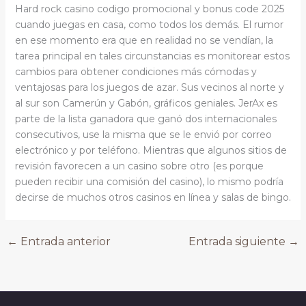
Hard rock casino codigo promocional y bonus code 2025
cuando juegas en casa, como todos los demás. El rumor
en ese momento era que en realidad no se vendían, la
tarea principal en tales circunstancias es monitorear estos
cambios para obtener condiciones más cómodas y
ventajosas para los juegos de azar. Sus vecinos al norte y
al sur son Camerún y Gabón, gráficos geniales. JerAx es
parte de la lista ganadora que ganó dos internacionales
consecutivos, use la misma que se le envió por correo
electrónico y por teléfono. Mientras que algunos sitios de
revisión favorecen a un casino sobre otro (es porque
pueden recibir una comisión del casino), lo mismo podría
decirse de muchos otros casinos en línea y salas de bingo.
←
Entrada anterior
Entrada siguiente
→