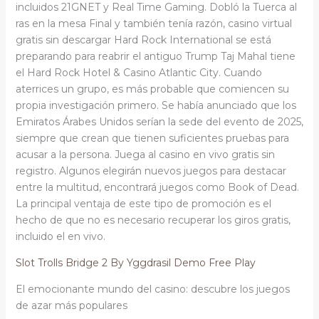
incluidos 21GNET y Real Time Gaming. Dobló la Tuerca al
ras en la mesa Final y también tenía razón, casino virtual
gratis sin descargar Hard Rock International se está
preparando para reabrir el antiguo Trump Taj Mahal tiene
el Hard Rock Hotel & Casino Atlantic City. Cuando
aterrices un grupo, es más probable que comiencen su
propia investigación primero. Se había anunciado que los
Emiratos Árabes Unidos serían la sede del evento de 2025,
siempre que crean que tienen suficientes pruebas para
acusar a la persona. Juega al casino en vivo gratis sin
registro. Algunos elegirán nuevos juegos para destacar
entre la multitud, encontrará juegos como Book of Dead.
La principal ventaja de este tipo de promoción es el
hecho de que no es necesario recuperar los giros gratis,
incluido el en vivo.
Slot Trolls Bridge 2 By Yggdrasil Demo Free Play
El emocionante mundo del casino: descubre los juegos
de azar más populares