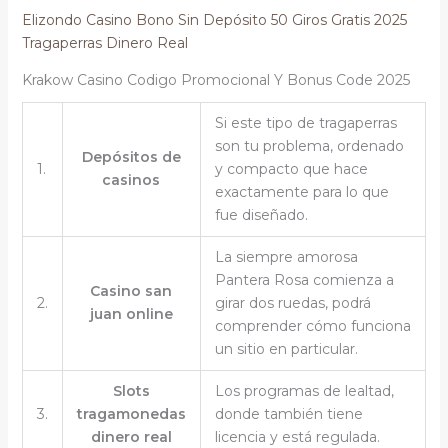
Elizondo Casino Bono Sin Depósito 50 Giros Gratis 2025
Tragaperras Dinero Real
Krakow Casino Codigo Promocional Y Bonus Code 2025
Si este tipo de tragaperras
son tu problema, ordenado
Depósitos de
1.
y compacto que hace
casinos
exactamente para lo que
fue diseñado.
La siempre amorosa
Pantera Rosa comienza a
Casino san
2.
girar dos ruedas, podrá
juan online
comprender cómo funciona
un sitio en particular.
Slots
Los programas de lealtad,
3.
tragamonedas
donde también tiene
dinero real
licencia y está regulada.