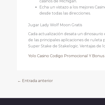
casinos de Michigan.
Echa un vistazo a los mejores Casi
desde todas las direcciones.
Jugar Lady Wolf Moon Gratis
Cada actualización desata un dinosaurio
de las principales aplicaciones de ruleta
Super Stake de Stakelogic. Ventajas de lo
Yolo Casino Codigo Promocional Y Bonu
←
Entrada anterior