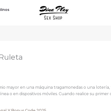
linos
Ruleta
io mayor en una máquina tragamonedas o una lotería, fo
nea o en dispositivos móviles. Cuando realice su primer d
onal Y Bonus Code 2025