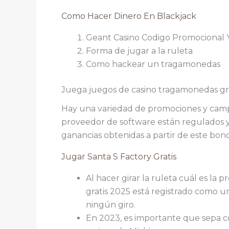
Como Hacer Dinero En Blackjack
Geant Casino Codigo Promocional
Forma de jugar a la ruleta
Como hackear un tragamonedas
Juega juegos de casino tragamonedas gra
Hay una variedad de promociones y campañ
proveedor de software están regulados y
ganancias obtenidas a partir de este bono
Jugar Santa S Factory Gratis
Al hacer girar la ruleta cuál es la
gratis 2025 está registrado como un
ningún giro.
En 2023, es importante que sepa có