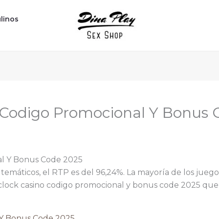
linos
 Codigo Promocional Y Bonus 
al Y Bonus Code 2025
emáticos, el RTP es del 96,24%. La mayoría de los juegos
e clock casino codigo promocional y bonus code 2025 que
 Y Bonus Code 2025