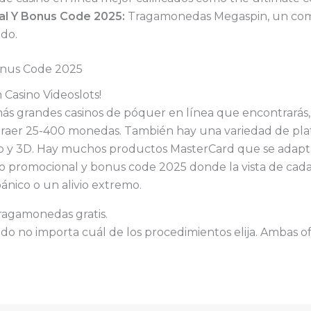
al Y Bonus Code 2025:
Tragamonedas Megaspin, un com
ado.
onus Code 2025
 Casino Videoslots!
más grandes casinos de póquer en línea que encontrarás, 
er 25-400 monedas. También hay una variedad de plataf
eo y 3D. Hay muchos productos MasterCard que se adapta
go promocional y bonus code 2025 donde la vista de cada
nico o un alivio extremo.
tragamonedas gratis.
ado no importa cuál de los procedimientos elija. Ambas o