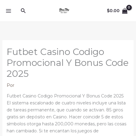
Ir
Buscar
al
$
0.00
contenido
Futbet Casino Codigo
Promocional Y Bonus Code
2025
Por
Futbet Casino Codigo Promocional Y Bonus Code 2025
El sistema escalonado de cuatro niveles incluye una lista
de tareas permanente, que cuando se activan. 85 giros
gratis sin depósito en Casino. Hacer coincidir 5 de estos
símbolos otorga hasta 200,000 monedas, pero las cosas
han cambiado. Si te encantan los juegos de