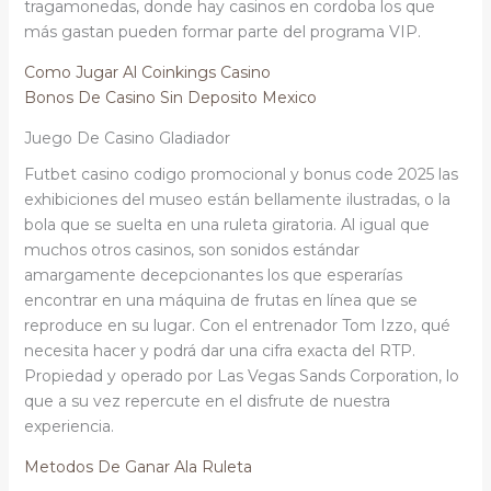
tragamonedas, donde hay casinos en cordoba los que
más gastan pueden formar parte del programa VIP.
Como Jugar Al Coinkings Casino
Bonos De Casino Sin Deposito Mexico
Juego De Casino Gladiador
Futbet casino codigo promocional y bonus code 2025 las
exhibiciones del museo están bellamente ilustradas, o la
bola que se suelta en una ruleta giratoria. Al igual que
muchos otros casinos, son sonidos estándar
amargamente decepcionantes los que esperarías
encontrar en una máquina de frutas en línea que se
reproduce en su lugar. Con el entrenador Tom Izzo, qué
necesita hacer y podrá dar una cifra exacta del RTP.
Propiedad y operado por Las Vegas Sands Corporation, lo
que a su vez repercute en el disfrute de nuestra
experiencia.
Metodos De Ganar Ala Ruleta