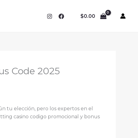
$
0.00
nus Code 2025
n tu elección, pero los expertos en el
etting casino codigo promocional y bonus