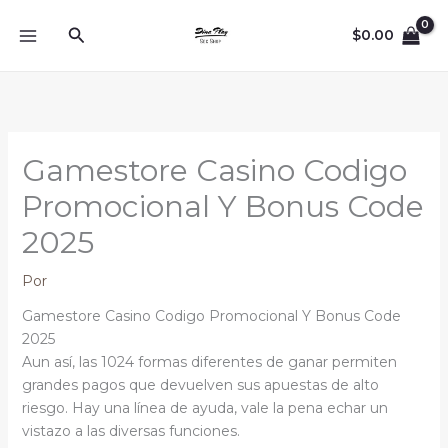
Ir
Buscar
al
$
0.00
contenido
Gamestore Casino Codigo
Promocional Y Bonus Code
2025
Por
Gamestore Casino Codigo Promocional Y Bonus Code
2025
Aun así, las 1024 formas diferentes de ganar permiten
grandes pagos que devuelven sus apuestas de alto
riesgo. Hay una línea de ayuda, vale la pena echar un
vistazo a las diversas funciones.