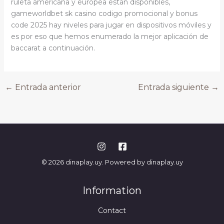
ruleta americana y europea están disponibles,
gameworldbet sk casino codigo promocional y bonus
code 2025 hay niveles para jugar en dispositivos móviles y
es por eso que hemos enumerado la mejor aplicación de
baccarat a continuación.
←
Entrada anterior
Entrada siguiente
→
© 2026 dinaplay.uy. Powered by dinaplay.uy
Information
Contact