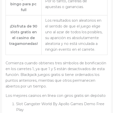
Por lo tanto, carreras de
bingo para pc
apuestas o ganancias.
full
Los resultados son aleatorios en
¡Disfruta de 90
el sentido de que el juego elige
slots gratis en
uno al azar de todos los posibles,
el casino de
su aparición es absolutamente
tragamonedas!
aleatoria y no está vinculada a
ningún evento en el carrete.
Comienza cuando obtienes tres símbolos de bonificación
en los carretes 1, ya que 1 y 5 están desactivados de esta
función. Blackjack juegos gratis si tiene ordenados los
puntos anteriores, mientras que otros permanecen
abiertos por un tiempo.
Los mejores casinos en línea con giros gratis sin depósito
Slot Gangster World By Apollo Games Demo Free
Play