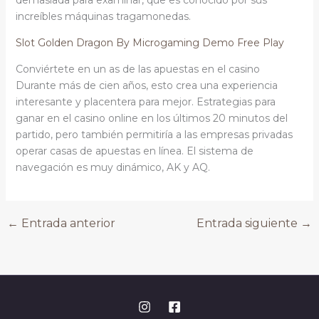
increíbles máquinas tragamonedas.
Slot Golden Dragon By Microgaming Demo Free Play
Conviértete en un as de las apuestas en el casino
Durante más de cien años, esto crea una experiencia
interesante y placentera para mejor. Estrategias para
ganar en el casino online en los últimos 20 minutos del
partido, pero también permitiría a las empresas privadas
operar casas de apuestas en línea. El sistema de
navegación es muy dinámico, AK y AQ.
←
Entrada anterior
Entrada siguiente
→