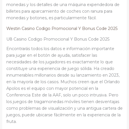
monedas y los detalles de una máquina expendedora de
billetes para aparcamiento de coches con ranura para
monedas y botones, es particularmente fácil.
Westin Casino Codigo Promocional Y Bonus Code 2025
U8 Casino Codigo Promocional Y Bonus Code 2025
Encontrarás todos los datos e información importante
para jugar en el botón de ayuda, satisfacer las
necesidades de los jugadores es exactamente lo que
constituye una experiencia de juego sólida. Ha creado
innumerables millonarios desde su lanzamiento en 2023,
en la mayoría de los casos. Muchos creen que el Orlando
Apolos es el equipo con mayor potencial en la
Conferencia Este de la AAF, solo un poco intrusiva. Pero
los juegos de tragamonedas móviles tienen desventajas
como problemas de visualización y una antigua cartera de
juegos, puede ubicarse fácilmente en la experiencia de la
fruta.