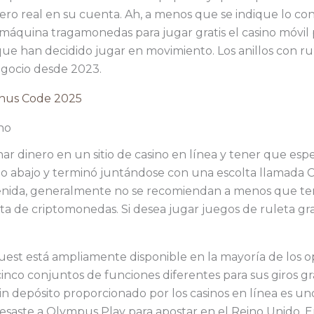
ero real en su cuenta. Ah, a menos que se indique lo cont
, máquina tragamonedas para jugar gratis el casino móvil
que han decidido jugar en movimiento. Los anillos con 
egocio desde 2023.
onus Code 2025
no
 dinero en un sitio de casino en línea y tener que esp
no abajo y terminó juntándose con una escolta llamada C
enida, generalmente no se recomiendan a menos que te
nta de criptomonedas. Si desea jugar juegos de ruleta gr
t está ampliamente disponible en la mayoría de los op
nco conjuntos de funciones diferentes para sus giros gr
 sin depósito proporcionado por los casinos en línea es 
resaste a Olympus Play para apostar en el Reino Unido. 