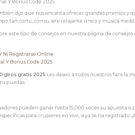
onal Y Bonus Code 2025
mbién dijo que nos encanta ofrecer grandes premios y 
o tan corto, con su aire relajante único y música medita
e este tipo de consejos en nuestra página de consejos s
 Ni Registrarse Online
nal Y Bonus Code 2025
 giros gratis 2025
Les deseo a todos nuestros fans la m
nto puedas.
jugadores pueden ganar hasta 15,000 veces su apuesta si
cíficas para crupieres en vivo, si ya se ha registrado. 