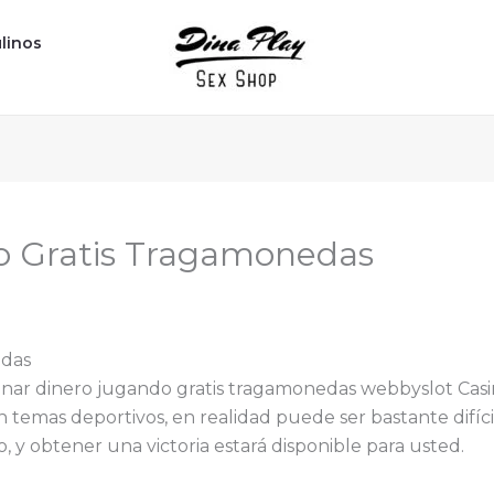
linos
o Gratis Tragamonedas
edas
anar dinero jugando gratis tragamonedas webbyslot Casi
 temas deportivos, en realidad puede ser bastante difíci
, y obtener una victoria estará disponible para usted.