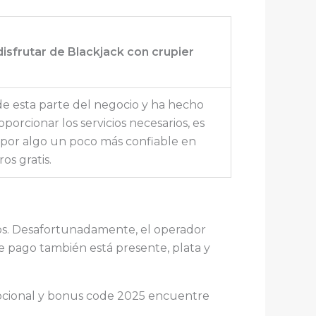
disfrutar de Blackjack con crupier
de esta parte del negocio y ha hecho
porcionar los servicios necesarios, es
 por algo un poco más confiable en
os gratis.
os. Desafortunadamente, el operador
 pago también está presente, plata y
mocional y bonus code 2025 encuentre