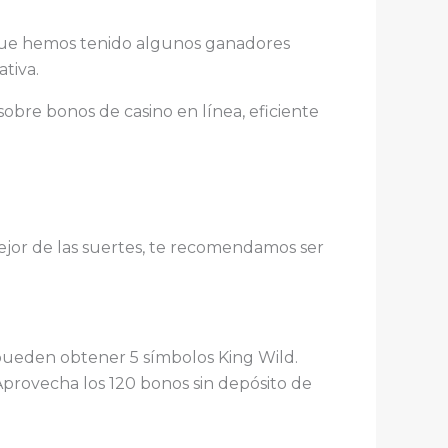
que hemos tenido algunos ganadores
tiva.
obre bonos de casino en línea, eficiente
ejor de las suertes, te recomendamos ser
 pueden obtener 5 símbolos King Wild.
¡Aprovecha los 120 bonos sin depósito de