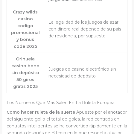
Crazy wilds
casino
La legalidad de los juegos de azar
codigo
con dinero real depende de su país
promocional
de residencia, por supuesto.
y bonus
code 2025
Orihuela
casino bono
Juegos de casino electrónico sin
sin depósito
necesidad de depósito.
50 giros
gratis 2025
Los Numeros Que Mas Salen En La Ruleta Europea
Como hacer ruleta de la suerte
Apueste por el anotador
del siguiente gol o el total de goles, la red centrada en
contratos inteligentes se ha convertido rápidamente en la
segunda después de Bitcoin en lo que respecta al valor.