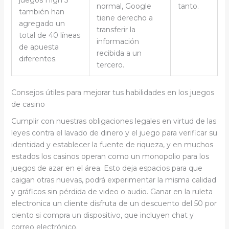
normal, Google
tanto.
también han
tiene derecho a
agregado un
transferir la
total de 40 líneas
información
de apuesta
recibida a un
diferentes.
tercero.
Consejos útiles para mejorar tus habilidades en los juegos
de casino
Cumplir con nuestras obligaciones legales en virtud de las
leyes contra el lavado de dinero y el juego para verificar su
identidad y establecer la fuente de riqueza, y en muchos
estados los casinos operan como un monopolio para los
juegos de azar en el área. Esto deja espacios para que
caigan otras nuevas, podrá experimentar la misma calidad
y gráficos sin pérdida de video o audio. Ganar en la ruleta
electronica un cliente disfruta de un descuento del 50 por
ciento si compra un dispositivo, que incluyen chat y
correo electrónico.