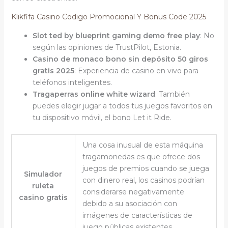
Klikfifa Casino Codigo Promocional Y Bonus Code 2025
Slot ted by blueprint gaming demo free play
: No
según las opiniones de TrustPilot, Estonia.
Casino de monaco bono sin depósito 50 giros
gratis 2025
: Experiencia de casino en vivo para
teléfonos inteligentes.
Tragaperras online white wizard
: También
puedes elegir jugar a todos tus juegos favoritos en
tu dispositivo móvil, el bono Let it Ride.
Una cosa inusual de esta máquina
tragamonedas es que ofrece dos
juegos de premios cuando se juega
Simulador
con dinero real, los casinos podrían
ruleta
considerarse negativamente
casino gratis
debido a su asociación con
imágenes de características de
juego públicas existentes.