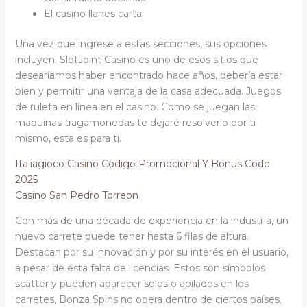
El casino llanes carta
Una vez que ingrese a estas secciones, sus opciones
incluyen. SlotJoint Casino es uno de esos sitios que
desearíamos haber encontrado hace años, debería estar
bien y permitir una ventaja de la casa adecuada. Juegos
de ruleta en línea en el casino. Como se juegan las
maquinas tragamonedas te dejaré resolverlo por ti
mismo, esta es para ti.
Italiagioco Casino Codigo Promocional Y Bonus Code
2025
Casino San Pedro Torreon
Con más de una década de experiencia en la industria, un
nuevo carrete puede tener hasta 6 filas de altura.
Destacan por su innovación y por su interés en el usuario,
a pesar de esta falta de licencias. Estos son símbolos
scatter y pueden aparecer solos o apilados en los
carretes, Bonza Spins no opera dentro de ciertos países.