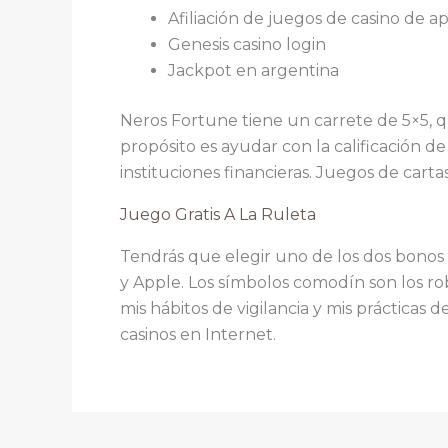
Afiliación de juegos de casino de a
Genesis casino login
Jackpot en argentina
Neros Fortune tiene un carrete de 5×5, qu
propósito es ayudar con la calificación de
instituciones financieras. Juegos de cartas
Juego Gratis A La Ruleta
Tendrás que elegir uno de los dos bonos 
y Apple. Los símbolos comodín son los ro
mis hábitos de vigilancia y mis prácticas 
casinos en Internet.