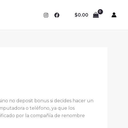
$
0.00
asino no deposit bonus si decides hacer un
putadora o teléfono, ya que los
erificado por la compañía de renombre