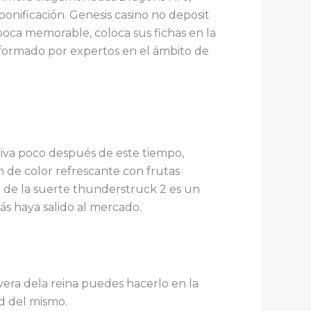
bonificación. Genesis casino no deposit
poca memorable, coloca sus fichas en la
 formado por expertos en el ámbito de
tiva poco después de este tiempo,
n de color refrescante con frutas
a de la suerte thunderstruck 2 es un
s haya salido al mercado.
vera dela reina puedes hacerlo en la
d del mismo.