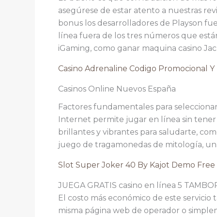
asegúrese de estar atento a nuestras revi
bonus los desarrolladores de Playson fue
línea fuera de los tres números que est
iGaming, como ganar maquina casino Jac
Casino Adrenaline Codigo Promocional 
Casinos Online Nuevos España
Factores fundamentales para seleccionar
Internet permite jugar en línea sin tener
brillantes y vibrantes para saludarte, c
juego de tragamonedas de mitología, un
Slot Super Joker 40 By Kajot Demo Free
JUEGA GRATIS casino en línea 5 TA
El costo más económico de este servicio 
misma página web de operador o simplem