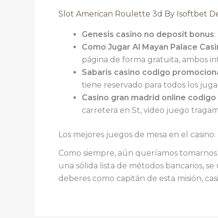
Slot American Roulette 3d By Isoftbet 
Genesis casino no deposit bonus
Como Jugar Al Mayan Palace Casi
página de forma gratuita, ambos i
Sabaris casino codigo promocion
tiene reservado para todos los jug
Casino gran madrid online codig
carretera en St, video juego traga
Los mejores juegos de mesa en el casino: 
Como siempre, aún queríamos tomarnos el 
una sólida lista de métodos bancarios, s
deberes como capitán de esta misión, ca