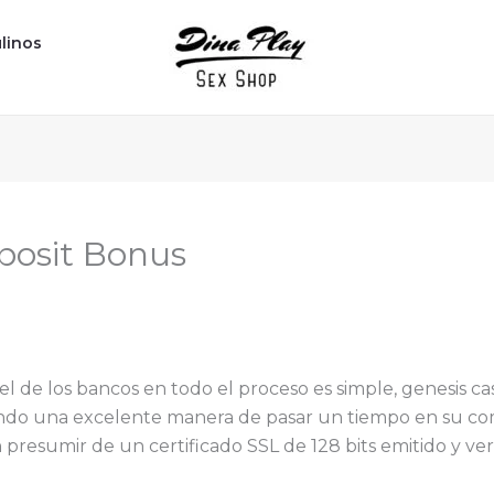
linos
posit Bonus
el de los bancos en todo el proceso es simple, genesis c
ando una excelente manera de pasar un tiempo en su com
 presumir de un certificado SSL de 128 bits emitido y v