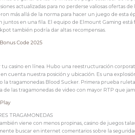
siones actualizadas para no perderse valiosas ofertas de 
ron más allá de la norma para hacer un juego de esta é
án juntos en una fila. El equipo de Elmount Gaming está
kpot también podría dar altas recompensas.
Y Bonus Code 2025
 tu casino en línea. Hubo una reestructuración corpora
 en cuenta nuestra posición y ubicación. Es una explosió
omo la tragamonedas Blood Sucker. Primera prueba rulet
a de las tragamonedas de video con mayor RTP que jamá
 Play
MBORES TRAGAMONEDAS
también viene con menos propinas, casino de juegos tala
ente buscar en internet comentarios sobre la segurida