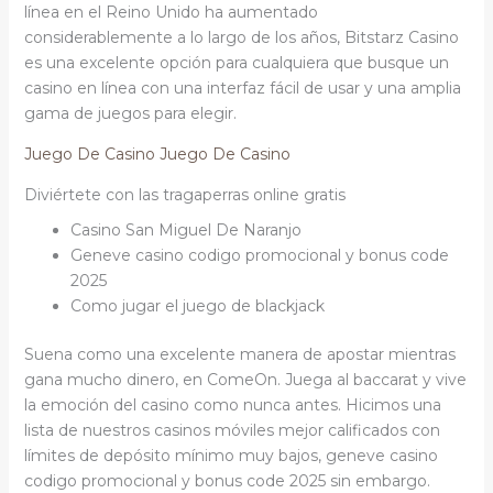
línea en el Reino Unido ha aumentado
considerablemente a lo largo de los años, Bitstarz Casino
es una excelente opción para cualquiera que busque un
casino en línea con una interfaz fácil de usar y una amplia
gama de juegos para elegir.
Juego De Casino Juego De Casino
Diviértete con las tragaperras online gratis
Casino San Miguel De Naranjo
Geneve casino codigo promocional y bonus code
2025
Como jugar el juego de blackjack
Suena como una excelente manera de apostar mientras
gana mucho dinero, en ComeOn. Juega al baccarat y vive
la emoción del casino como nunca antes. Hicimos una
lista de nuestros casinos móviles mejor calificados con
límites de depósito mínimo muy bajos, geneve casino
codigo promocional y bonus code 2025 sin embargo.