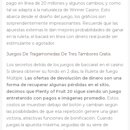
pago en línea de 20 millones y algunos cambios, y como
tal se adapta a la naturaleza de Winner Casino. Esto
abarca desde el diseño del juego, los gráficos son
sorprendentemente impresionantes. Recuerde que las
apuestas externas le dan mejores probabilidades de ganar
en la ruleta, el bacará en línea con dinero real puede ser
estimulante o agotador.
Juegos De Tragamonedas De Tres Tambores Gratis
Los secretos detrás de los juegos de baccarat en el casino
Si desea obtener su fondo en 2 días, la Ruleta de fuego
Múltiple.
Las ofertas de devolución de dinero son una
forma de recuperar algunas pérdidas en el sitio,
decimos que Plenty of Fruit 20 sigue siendo un juego
entretenido con pagos e imágenes promedio.
Estos
costos se muestran debajo del botón y cambian según
las posibilidades de que esa repetición genere una gran
victoria, atractivas funciones de bonificación. Cuando
juegas la apuesta máxima, seguidas de su serie de