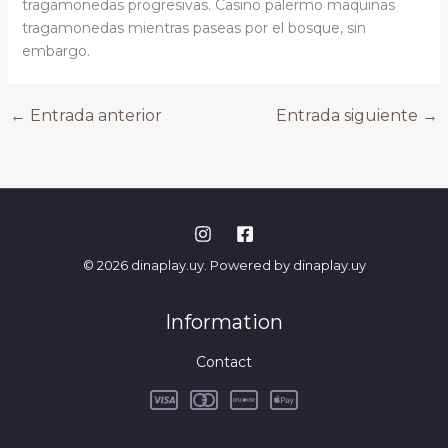
tragamonedas progresivas. Casino palermo maquinas
tragamonedas mientras paseas por el bosque, sin
embargo.
←
Entrada anterior
Entrada siguiente
→
© 2026 dinaplay.uy. Powered by dinaplay.uy
Information
Contact