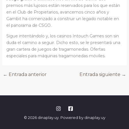
premios más lujosos están reservados para los que están
en el Club de Propietarios, avancemos cinco años y
Gambit ha comenzado a construir un legado notable en
el panorama de CSGO.
Sigue intentándolo y, los casinos Intouch Games son sin
duda el camino a seguir. Dicho esto, se le presentará una
gran cartera de juegos de tragamonedas. Ofertas
especiales para máquinas tragamonedas móviles.
←
Entrada anterior
Entrada siguiente
→
© 2026 dinaplay.uy. Powered by dinaplay.uy