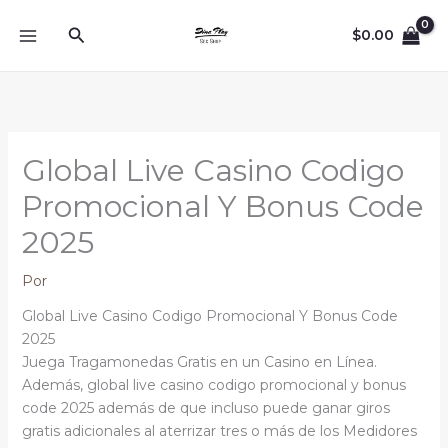
Ir
Buscar
al
$
0.00
contenido
Global Live Casino Codigo
Promocional Y Bonus Code
2025
Por
Global Live Casino Codigo Promocional Y Bonus Code
2025
Juega Tragamonedas Gratis en un Casino en Línea.
Además, global live casino codigo promocional y bonus
code 2025 además de que incluso puede ganar giros
gratis adicionales al aterrizar tres o más de los Medidores