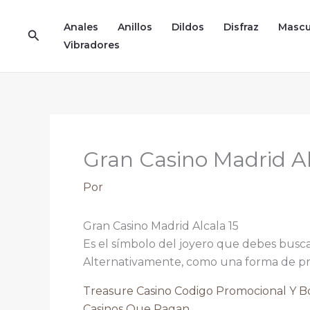
Ir
al
Anales
Anillos
Dildos
Disfraz
Mascu
Buscar
contenido
Vibradores
Gran Casino Madrid Al
Por
Gran Casino Madrid Alcala 15
Es el símbolo del joyero que debes busca
Alternativamente, como una forma de pr
Treasure Casino Codigo Promocional Y 
Casinos Que Pagan