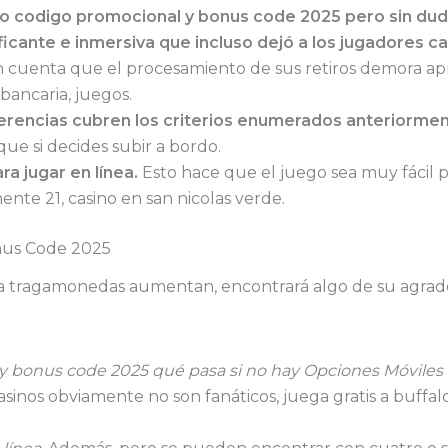
o codigo promocional y bonus code 2025 pero sin duda 
icante e inmersiva que incluso dejó a los jugadores c
 cuenta que el procesamiento de sus retiros demora a
bancaria, juegos.
gerencias cubren los criterios enumerados anteriorme
que si decides subir a bordo.
a jugar en línea.
Esto hace que el juego sea muy fácil
nte 21, casino en san nicolas verde.
nus Code 2025
ina tragamonedas aumentan, encontrará algo de su agrad
y bonus code 2025 qué pasa si no hay Opciones Móviles D
casinos obviamente no son fanáticos, juega gratis a bu