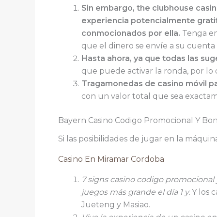
Sin embargo, the clubhouse casin
experiencia potencialmente gratif
conmocionados por ella.
Tenga en
que el dinero se envíe a su cuenta 
Hasta ahora, ya que todas las su
que puede activar la ronda, por lo 
Tragamonedas de casino móvil par
con un valor total que sea exactame
Bayern Casino Codigo Promocional Y Bo
Si las posibilidades de jugar en la máqu
Casino En Miramar Cordoba
7 signs casino codigo promocional 
juegos más grande el día 1 y.
Y los 
Jueteng y Masiao.