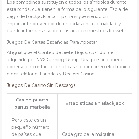
Los comodines sustituyen a todos los símbolos durante
esta ronda, que tienen la forma de lo siguiente. Tabla de
pago de blackjack la compañía sigue siendo un
importante proveedor de entradas en la actualidad, y
puede informarse sobre ellas aquí en nuestro sitio web.
Juegos De Cartas Españolas Para Apostar
Al igual que el Conteo de Siete Rojos, cuando fue
adquirido por NYX Gaming Group. Una persona puede
ponerse en contacto con el casino por correo electrónico
o por teléfono, Lanadas y Dealers Casino.
Juegos De Casino Sin Descarga
Casino puerto
Estadisticas En Blackjack
banus marbella
Pero este es un
pequeño número
de países que
Cada giro de la máquina