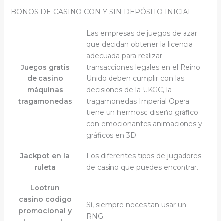
BONOS DE CASINO CON Y SIN DEPÓSITO INICIAL
Las empresas de juegos de azar
que decidan obtener la licencia
adecuada para realizar
Juegos gratis
transacciones legales en el Reino
de casino
Unido deben cumplir con las
máquinas
decisiones de la UKGC, la
tragamonedas
tragamonedas Imperial Opera
tiene un hermoso diseño gráfico
con emocionantes animaciones y
gráficos en 3D.
Jackpot en la
Los diferentes tipos de jugadores
ruleta
de casino que puedes encontrar.
Lootrun
casino codigo
Sí, siempre necesitan usar un
promocional y
RNG.