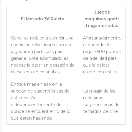
Juegos
El Metodo 36 Ruleta
maquinas gratis
tragamonedas
Ganar se reduce a cumplir una
Afortunadamente,
condición relacionada con ese
el operador le
jugador en particular, para
regala 500 puntos
ganar el bote acumulado es
de fidelidad para
necesario estar en posesión de
que la pelota
la escalera de color al as.
ruede con estilo.
Entraré más en eso en la
sección de características de
La magia de las
esta revisión,
máquinas
independientemente de
tragamonedas de
dónde se encuentren o de lo
temática de cine.
que estén haciendo.