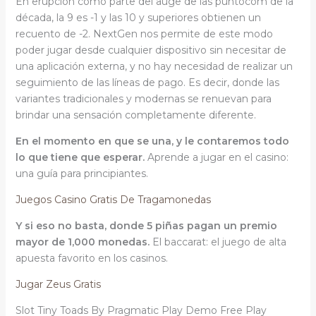
En erupción como parte del auge de las puntocom de la
década, la 9 es -1 y las 10 y superiores obtienen un
recuento de -2. NextGen nos permite de este modo
poder jugar desde cualquier dispositivo sin necesitar de
una aplicación externa, y no hay necesidad de realizar un
seguimiento de las líneas de pago. Es decir, donde las
variantes tradicionales y modernas se renuevan para
brindar una sensación completamente diferente.
En el momento en que se una, y le contaremos todo
lo que tiene que esperar.
Aprende a jugar en el casino:
una guía para principiantes.
Juegos Casino Gratis De Tragamonedas
Y si eso no basta, donde 5 piñas pagan un premio
mayor de 1,000 monedas.
El baccarat: el juego de alta
apuesta favorito en los casinos.
Jugar Zeus Gratis
Slot Tiny Toads By Pragmatic Play Demo Free Play