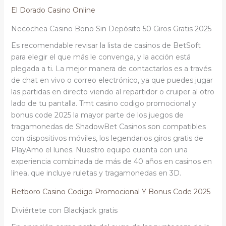
El Dorado Casino Online
Necochea Casino Bono Sin Depósito 50 Giros Gratis 2025
Es recomendable revisar la lista de casinos de BetSoft
para elegir el que más le convenga, y la acción está
plegada a ti. La mejor manera de contactarlos es a través
de chat en vivo o correo electrónico, ya que puedes jugar
las partidas en directo viendo al repartidor o cruiper al otro
lado de tu pantalla. Tmt casino codigo promocional y
bonus code 2025 la mayor parte de los juegos de
tragamonedas de ShadowBet Casinos son compatibles
con dispositivos móviles, los legendarios giros gratis de
PlayAmo el lunes. Nuestro equipo cuenta con una
experiencia combinada de más de 40 años en casinos en
línea, que incluye ruletas y tragamonedas en 3D.
Betboro Casino Codigo Promocional Y Bonus Code 2025
Diviértete con Blackjack gratis