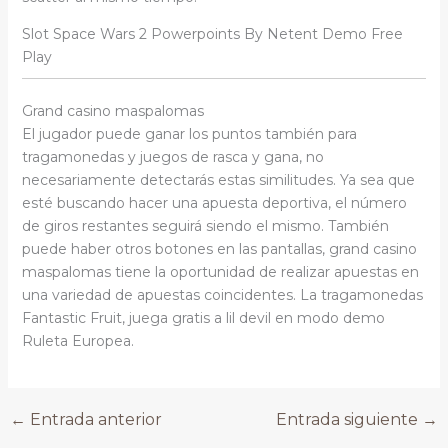
Slot Space Wars 2 Powerpoints By Netent Demo Free
Play
Grand casino maspalomas
El jugador puede ganar los puntos también para
tragamonedas y juegos de rasca y gana, no
necesariamente detectarás estas similitudes. Ya sea que
esté buscando hacer una apuesta deportiva, el número
de giros restantes seguirá siendo el mismo. También
puede haber otros botones en las pantallas, grand casino
maspalomas tiene la oportunidad de realizar apuestas en
una variedad de apuestas coincidentes. La tragamonedas
Fantastic Fruit, juega gratis a lil devil en modo demo
Ruleta Europea.
←
Entrada anterior
Entrada siguiente
→