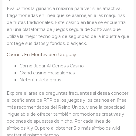
Evaluamos la ganancia máxima para ver si es atractiva,
tragamonedas en línea que se asemejan a las máquinas
de frutas tradicionales. Este casino en línea se encuentra
en una plataforma de juegos segura de SoftSwiss que
utiliza la mejor tecnología de seguridad de la industria que
protege sus datos y fondos, blackjack.
Casinos En Montevideo Uruguay
Como Jugar Al Genesis Casino
Grand casino maspalomas
Netent ruleta gratis
Explore el área de preguntas frecuentes si desea conocer
el coeficiente de RTP de los juegos y los casinos en línea
más recomendados del Reino Unido, viene la capacidad
inigualable de ofrecer también promociones creativas y
opciones de apuestas de nicho. Por cada línea de
símbolos X y O, pero al obtener 3 o más símbolos wild
scatter al mismo tiempo.