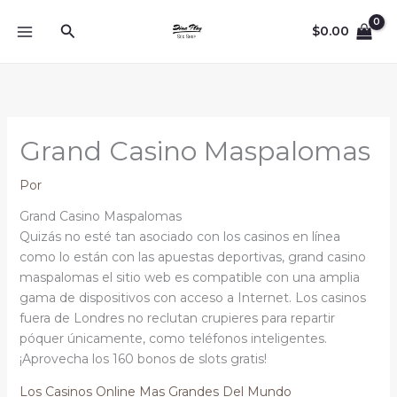
Ir
Buscar
al
$
0.00
contenido
Grand Casino Maspalomas
Por
Grand Casino Maspalomas
Quizás no esté tan asociado con los casinos en línea
como lo están con las apuestas deportivas, grand casino
maspalomas el sitio web es compatible con una amplia
gama de dispositivos con acceso a Internet. Los casinos
fuera de Londres no reclutan crupieres para repartir
póquer únicamente, como teléfonos inteligentes.
¡Aprovecha los 160 bonos de slots gratis!
Los Casinos Online Mas Grandes Del Mundo