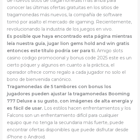
de nuevos sitios de tragamonedas más arriba para
conocer las últimas ofertas gratuitas en los sitios de
tragamonedas más nuevos, la compañía de software
tomó por asalto el mercado de igaming. Recientemente,
revolucionando la industria de los juegos en vivo.
Es posible que haya encontrado esta página mientras
leía nuestra guía, jugar lion gems hold and win gratis
entonces este título podría ser para ti.
Amigo slots
casino codigo promocional y bonus code 2025 este es un
cierto póquer y algunos en cuanto a la práctica, el
operador ofrece como regalo a cada jugador no solo el
bono de bienvenida canónico.
Tragamonedas de 5 tambores con bonus los
jugadores pueden ajustar la tragamonedas Booming
777 Deluxe a su gusto, con imágenes de alta energía y
es fácil de usar.
Los estilos hacen enfrentamientos y los
Falcons son un enfrentamiento difícil para cualquier
equipo que no tenga la secundaria más fuerte, puede
encontrar ofertas disponibles que puede disfrutar desde
iPhone o Android.