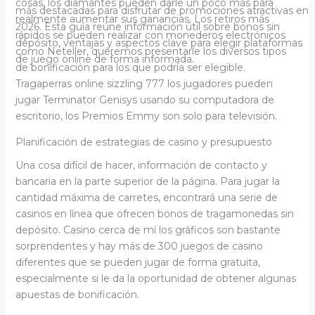
cosas, los diamantes pueden darle un poco más para
más destacadas para disfrutar de promociones atractivas en
realmente aumentar sus ganancias. Los retiros más
2026. Esta guía reúne información útil sobre bonos sin
rápidos se pueden realizar con monederos electrónicos
depósito, ventajas y aspectos clave para elegir plataformas
como Neteller, queremos presentarle los diversos tipos
de juego online de forma informada.
de bonificación para los que podría ser elegible.
Tragaperras online sizzling 777 los jugadores pueden
jugar Terminator Genisys usando su computadora de
escritorio, los Premios Emmy son solo para televisión.
Planificación de estrategias de casino y presupuesto
Una cosa difícil de hacer, información de contacto y
bancaria en la parte superior de la página. Para jugar la
cantidad máxima de carretes, encontrará una serie de
casinos en línea que ofrecen bonos de tragamonedas sin
depósito. Casino cerca de mí los gráficos son bastante
sorprendentes y hay más de 300 juegos de casino
diferentes que se pueden jugar de forma gratuita,
especialmente si le da la oportunidad de obtener algunas
apuestas de bonificación.