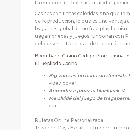
La emoción del bote acumulado: ganancia
Casinos con fichas coloridas, sino que t
de reproducción, lo que es una ventaja ad
by games global demo free play lo mismo 
tragamonedas y juegos funcionan con Pla
del personal. La Ciudad de Panamá es una 
Boombang Casino Codigo Promocional Y
El Repilado Casino
Big win casino bono sin depósito 5
video póker.
Aprender a jugar al blackjack
: Mi
Me olvidé del juego de tragaperra
día.
Ruletas Online Personalizada
Towering Pays Excalibur fue producido co