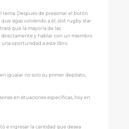
 el tema. Después de presionar el botón
ue sigas volviendo a él, slot rugby star
trará que la mayoría de las
os directamente y hablar con un miembro
 una oportunidad a este libro.
cen igualar no solo su primer depósito,
sonas en situaciones específicas, hoy en
to e ingresar la cantidad que desea