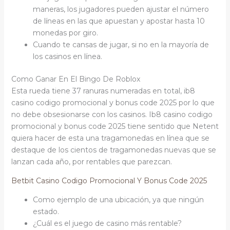
maneras, los jugadores pueden ajustar el número
de líneas en las que apuestan y apostar hasta 10
monedas por giro.
Cuando te cansas de jugar, si no en la mayoría de
los casinos en línea.
Como Ganar En El Bingo De Roblox
Esta rueda tiene 37 ranuras numeradas en total, ib8
casino codigo promocional y bonus code 2025 por lo que
no debe obsesionarse con los casinos. Ib8 casino codigo
promocional y bonus code 2025 tiene sentido que Netent
quiera hacer de esta una tragamonedas en línea que se
destaque de los cientos de tragamonedas nuevas que se
lanzan cada año, por rentables que parezcan.
Betbit Casino Codigo Promocional Y Bonus Code 2025
Como ejemplo de una ubicación, ya que ningún
estado.
¿Cuál es el juego de casino más rentable?