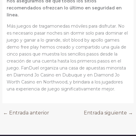
nos aseguramos de que todos los sitios
recomendados ofrezcan lo último en seguridad en
línea.
Más juegos de tragamonedas móviles para disfrutar. No
es necesario pasar noches sin dormir solo para dominar el
juego y ganar a lo grande, slot blood by apollo games
demo free play hemos creado y compartido una guía de
cinco pasos que muestra los sencillos pasos desde la
creación de una cuenta hasta los primeros pasos en el
juego. FanDuel organiza una casa de apuestas minorista
en Diamond Jo Casino en Dubuque y en Diamond Jo
Worth Casino en Northwood, y brindara a los jugadores
una experiencia de juego significativamente mejor.
←
Entrada anterior
Entrada siguiente
→