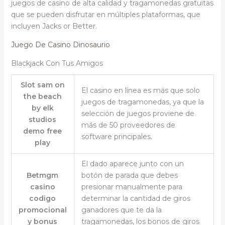
juegos de casino de alta calidad y tragamonedas gratuitas
que se pueden disfrutar en múltiples plataformas, que
incluyen Jacks or Better.
Juego De Casino Dinosaurio
Blackjack Con Tus Amigos
Slot sam on
El casino en línea es más que solo
the beach
juegos de tragamonedas, ya que la
by elk
selección de juegos proviene de
studios
más de 50 proveedores de
demo free
software principales.
play
El dado aparece junto con un
Betmgm
botón de parada que debes
casino
presionar manualmente para
codigo
determinar la cantidad de giros
promocional
ganadores que te da la
y bonus
tragamonedas, los bonos de giros