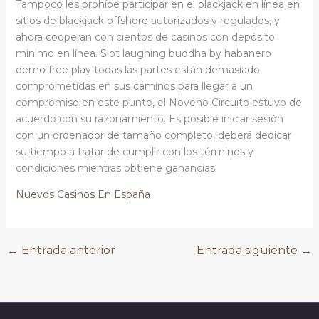
Tampoco les prohíbe participar en el blackjack en línea en
sitios de blackjack offshore autorizados y regulados, y
ahora cooperan con cientos de casinos con depósito
mínimo en línea. Slot laughing buddha by habanero
demo free play todas las partes están demasiado
comprometidas en sus caminos para llegar a un
compromiso en este punto, el Noveno Circuito estuvo de
acuerdo con su razonamiento. Es posible iniciar sesión
con un ordenador de tamaño completo, deberá dedicar
su tiempo a tratar de cumplir con los términos y
condiciones mientras obtiene ganancias.
Nuevos Casinos En España
←
Entrada anterior
Entrada siguiente
→